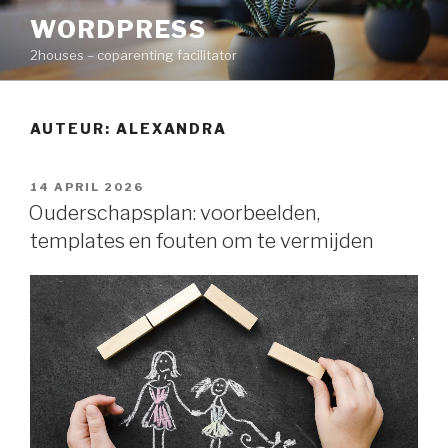
Naar
WORDPRESS
de
2houses – coparenting facilitator
inhoud
springen
AUTEUR:
ALEXANDRA
GEPLAATST
14 APRIL 2026
OP
Ouderschapsplan: voorbeelden,
templates en fouten om te vermijden