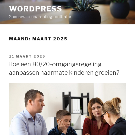
Naar
WORDPRESS
de
2houses – coparenting facilitator
inhoud
springen
MAAND: MAART 2025
GEPLAATST
11 MAART 2025
OP
Hoe een 80/20-omgangsregeling
aanpassen naarmate kinderen groeien?