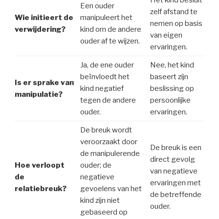
Het kind besluit
Een ouder
zelf afstand te
Wie initieert de
manipuleert het
nemen op basis
verwijdering?
kind om de andere
van eigen
ouder af te wijzen.
ervaringen.
Ja, de ene ouder
Nee, het kind
beïnvloedt het
baseert zijn
Is er sprake van
kind negatief
beslissing op
manipulatie?
tegen de andere
persoonlijke
ouder.
ervaringen.
De breuk wordt
veroorzaakt door
De breuk is een
de manipulerende
direct gevolg
Hoe verloopt
ouder; de
van negatieve
de
negatieve
ervaringen met
relatiebreuk?
gevoelens van het
de betreffende
kind zijn niet
ouder.
gebaseerd op