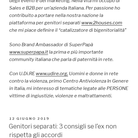
degli eventi e del marketing. Nella vita mi occupo di
Sales e B2B per un’azienda Italiana. Per passione ho
contribuito a portare nella nostra nazione la
piattaforma per genitori separati
www.2houses.com
che mi piace definire il “catalizzatore di bigenitorialità”
Sono Brand Ambassador di SuperPapà
www.superpapa.it
la prima e più importante
community italiana che parla di paternità in rete.
Con U.Di.RE
www.udire.org,
Uomini e donne in rete
contro la violenza, primo Centro Antiviolenza In Genere
in Italia, mi interesso di tematiche legate alle PERSONE
vittime di ingiustizie, violenze e maltrattamenti.
PUBBLICATO
12 GIUGNO 2019
IL
Genitori separati: 3 consigli se l’ex non
rispetta gli accordi