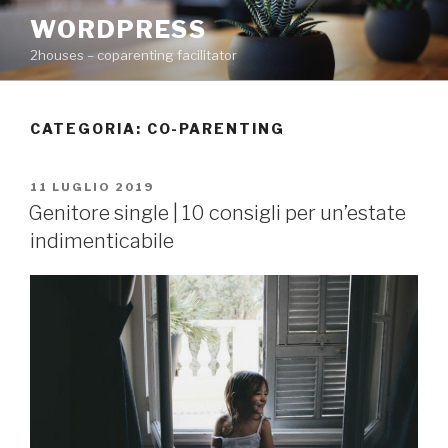
Salta
WORDPRESS
al
2houses – coparenting facilitator
contenuto
CATEGORIA: CO-PARENTING
PUBBLICATO
11 LUGLIO 2019
IL
Genitore single | 10 consigli per un’estate
indimenticabile