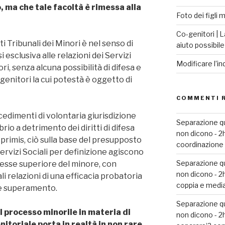
 ma che tale facoltà è rimessa alla
Foto dei figli 
Co-genitori | L
i Tribunali dei Minori è nel senso di
aiuto possibile
 esclusiva alle relazioni dei Servizi
Modificare l’in
ori, senza alcuna possibilità di difesa e
enitori la cui potestà è oggetto di
COMMENTI 
ocedimenti di volontaria giurisdizione
Separazione que
io a detrimento dei diritti di difesa
non dicono - 
n primis, ciò sulla base del presupposto
coordinazione g
ervizi Sociali per definizione agiscono
Separazione que
esse superiore del minore, con
non dicono - 
i relazioni di una efficacia probatoria
coppia e media
ile superamento.
Separazione que
 processo minorile in materia di
non dicono - 
itoriale porta in realtà in non rare