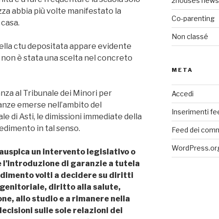
2houses news
za abbia più volte manifestato la
Co-parenting
 casa.
Non classé
 della ctu depositata appare evidente
 non è stata una scelta nel concreto
META
anza al Tribunale dei Minori per
Accedi
tanze emerse nell’ambito del
Inserimenti fe
e di Asti, le dimissioni immediate della
edimento in tal senso.
Feed dei com
WordPress.or
 auspica un intervento legislativo o
 l’introduzione di garanzie a tutela
dimento volti a decidere su diritti
enitoriale, diritto alla salute,
ne, allo studio e a rimanere nella
ecisioni sulle sole relazioni dei