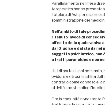
Parallelamente nel mese di se
terapeutica hanno presentato u
Tutelare di Asti per essere au
somministrazione dei medicina
Nell’ambito di tale procedim
ritenuto invece di concedere
all’esito della quale veniva
dal Giudice e dal ctp da noi
soggetto psichiatrico, non 
a tratti paranoideo e non ne
Il ct di parte da noi nominato,
evidenza altresì l’inutilità de
contrario come dannoso e la n
attività che stimolino l’intelle
Ora la comunità nonostante l’es
trattenere la ragazza in comun