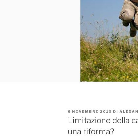
PUBBLICATO
6 NOVEMBRE 2019
DI
ALEXA
IL
Limitazione della c
una riforma?