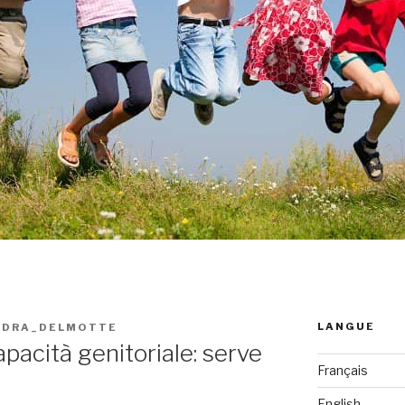
LANGUE
NDRA_DELMOTTE
apacità genitoriale: serve
Français
English