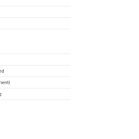
ed
menti
g