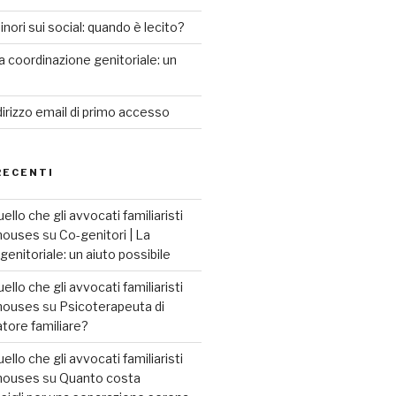
minori sui social: quando è lecito?
a coordinazione genitoriale: un
dirizzo email di primo accesso
RECENTI
llo che gli avvocati familiaristi
2houses
su
Co-genitori | La
enitoriale: un aiuto possibile
llo che gli avvocati familiaristi
2houses
su
Psicoterapeuta di
tore familiare?
llo che gli avvocati familiaristi
2houses
su
Quanto costa