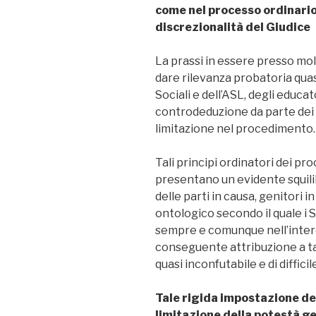
come nel processo ordinario,
discrezionalità del Giudice
La prassi in essere presso molt
dare rilevanza probatoria quasi
Sociali e dell’ASL, degli educat
controdeduzione da parte dei g
limitazione nel procedimento.
Tali principi ordinatori dei pr
presentano un evidente squilibr
delle parti in causa, genitori i
ontologico secondo il quale i S
sempre e comunque nell’inter
conseguente attribuzione a tal
quasi inconfutabile e di diffic
Tale rigida impostazione del
limitazione della potestà gen