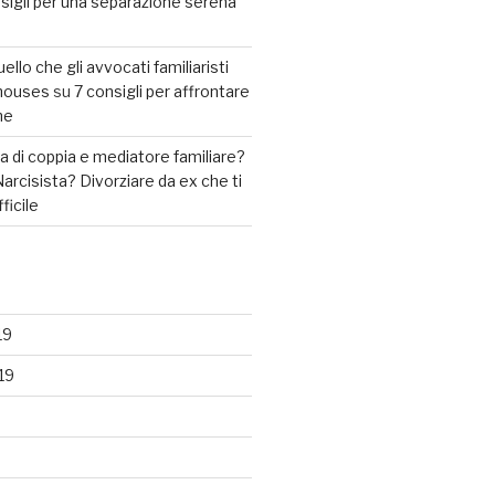
sigli per una separazione serena
llo che gli avvocati familiaristi
2houses
su
7 consigli per affrontare
ne
 di coppia e mediatore familiare?
arcisista? Divorziare da ex che ti
fficile
19
19