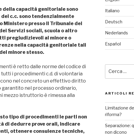
 della capacità genitoriale sono
Italiano
s. del c.c. sono tendenzialmente
Deutsch
o Ministero presso il Tribunale dei
i Servizi sociali, scuola o altro
Nederlands
tti pregiudizievoli al minore o
Español
enze nella capacità genitoriale tali
 del minore stesso.
menti è retto dalle norme del codice di
Cerca:
utti i procedimenti c.d. di volontaria
cono nel concreto un effettivo diritto
o garantito nel processo ordinario,
ARTICOLI R
i mezzo istruttorio è rimessa alla
Limitazione de
riforma?
sto tipo di procedimenti le parti non
tà di dedurre prove orali, indicare
Separazione: qu
nti, ottenere consulenze tecniche,
non dicono