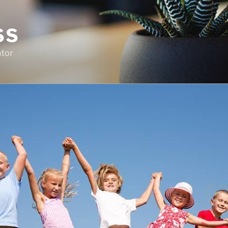
SS
ator