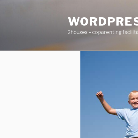
Salta
al
WORDPRE
contenuto
2houses – coparenting facilit