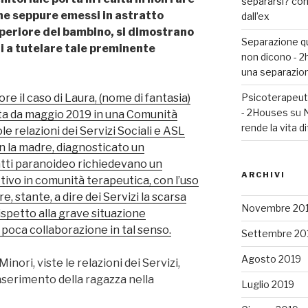
separarsi? con
he seppure emessi in astratto
dall’ex
uperiore del bambino, si dimostrano
Separazione que
i a tutelare tale preminente
non dicono - 
una separazio
re il caso di Laura, (nome di fantasia)
Psicoterapeuta
- 2Houses
su
N
ita da maggio 2019 in una Comunità
rende la vita di
le relazioni dei Servizi Sociali e ASL
n la madre, diagnosticato un
atti paranoideo richiedevano un
ARCHIVI
ivo in comunità terapeutica, con l’uso
e, stante, a dire dei Servizi la scarsa
Novembre 20
spetto alla grave situazione
ua poca collaborazione in tal senso.
Settembre 20
Agosto 2019
Minori, viste le relazioni dei Servizi,
nserimento della ragazza nella
Luglio 2019