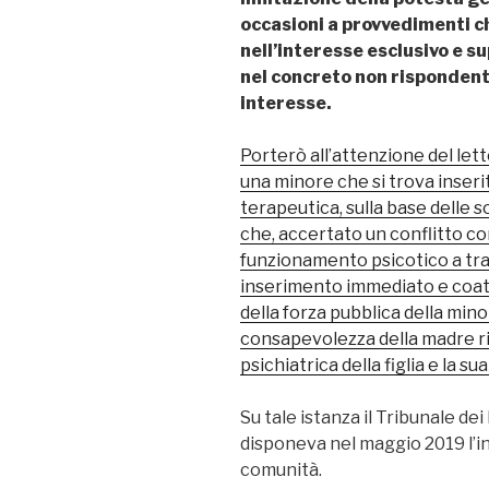
occasioni a provvedimenti c
nell’interesse esclusivo e s
nel concreto non rispondent
interesse.
Porterò all’attenzione del letto
una minore che si trova inser
terapeutica, sulla base delle so
che, accertato un conflitto co
funzionamento psicotico a tr
inserimento immediato e coatt
della forza pubblica della minor
consapevolezza della madre ri
psichiatrica della figlia e la s
Su tale istanza il Tribunale dei 
disponeva nel maggio 2019 l’i
comunità.