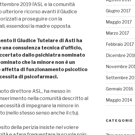
ttembre 2019 l’ASL e la comunità
Giugno 2017
lteriore ricorso avanti il Giudice
torizzati a proseguire con la
Maggio 2017
li, essendosi la madre opposta.
Marzo 2017
ento il Giudice Tutelare di Asti ha
Febbraio 2017
 una consulenza tecnica d’ufficio,
 accertato dallo psichiatra nominato
Dicembre 201
 nominato che la minore non è un
Novembre 20
è affetta di funzionamento psicotico
cessita di psicofarmaci.
Settembre 20
Gennaio 2016
 noto direttore ASL, ha messo in
ll’inserimento nella comunità descritto al
Maggio 2014
ecessità di impegnare la minore in
tto (nello stesso senso anche il ctu).
CATEGORIE
ito della perizia insiste nel volere
ità e a fare frequentare la scuola solo