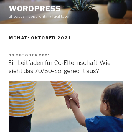
Zum
WORDPRESS
Inhalt
2houses – coparenting facilitator
springen
MONAT: OKTOBER 2021
VERÖFFENTLICHT
30 OKTOBER 2021
AM
Ein Leitfaden für Co-Elternschaft: Wie
sieht das 70/30-Sorgerecht aus?