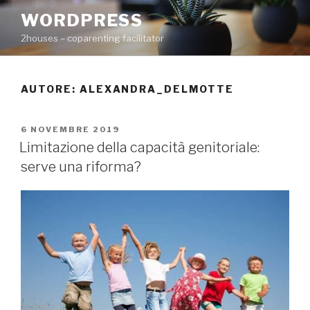
Salta
WORDPRESS
al
2houses – coparenting facilitator
contenuto
AUTORE:
ALEXANDRA_DELMOTTE
PUBBLICATO
6 NOVEMBRE 2019
IL
Limitazione della capacità genitoriale:
serve una riforma?