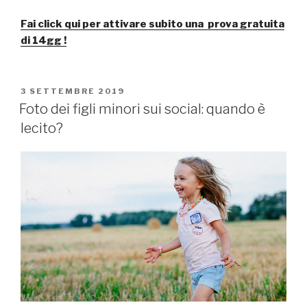
Fai click qui per attivare subito una prova gratuita
di 14gg !
PUBBLICATO
3 SETTEMBRE 2019
IL
Foto dei figli minori sui social: quando è
lecito?