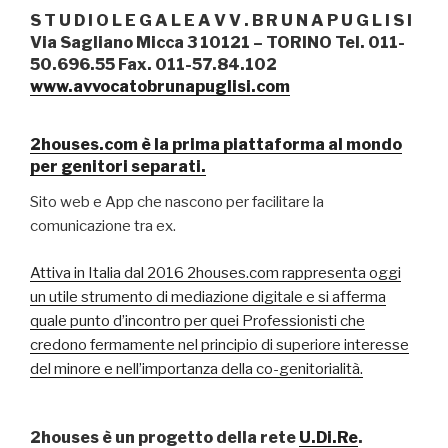
S T U D I O L E G A L E A V V . B R U N A P U G L I S I
Via Sagliano Micca 3 10121 – TORINO Tel. 011-
50.696.55 Fax. 011-57.84.102
www.avvocatobrunapuglisi.com
2houses.com è la prima piattaforma al mondo
per genitori separati.
Sito web e App che nascono per facilitare la
comunicazione tra ex.
Attiva in Italia dal 2016 2houses.com rappresenta oggi
un utile strumento di mediazione digitale e si afferma
quale punto d’incontro per quei Professionisti che
credono fermamente nel
principio di superiore interesse
del minore e nell’importanza della co-genitorialità.
2houses è un progetto della rete
U.Di.Re
.