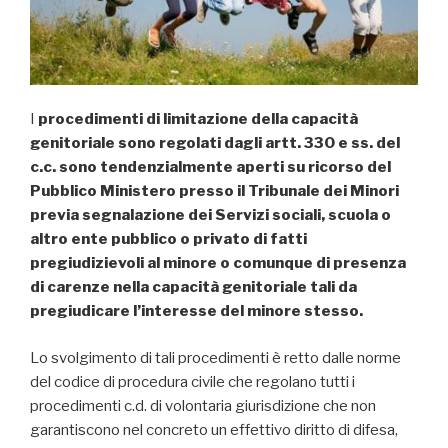
I
procedimenti di limitazione della capacità
genitoriale sono regolati dagli artt. 330 e ss. del
c.c. sono tendenzialmente aperti su ricorso del
Pubblico Ministero presso il Tribunale dei Minori
previa segnalazione dei Servizi sociali, scuola o
altro ente pubblico o privato di fatti
pregiudizievoli al minore o comunque di presenza
di carenze nella capacità genitoriale tali da
pregiudicare l’interesse del minore stesso.
Lo svolgimento di tali procedimenti è retto dalle norme
del codice di procedura civile che regolano tutti i
procedimenti c.d. di volontaria giurisdizione che non
garantiscono nel concreto un effettivo diritto di difesa,