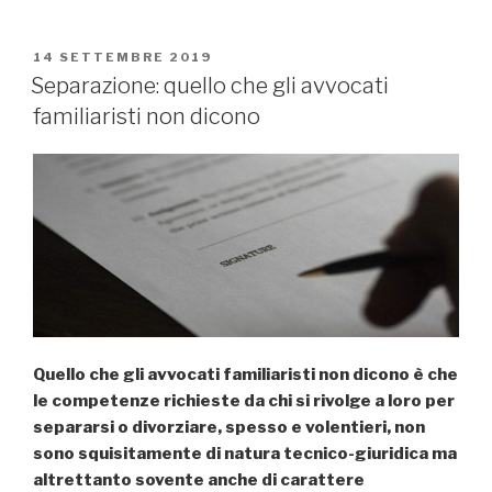
PUBBLICATO
14 SETTEMBRE 2019
IL
Separazione: quello che gli avvocati
familiaristi non dicono
Quello che gli avvocati familiaristi non dicono è che
le competenze richieste da chi si rivolge a loro per
separarsi o divorziare, spesso e volentieri, non
sono squisitamente di natura tecnico-giuridica ma
altrettanto sovente anche di carattere