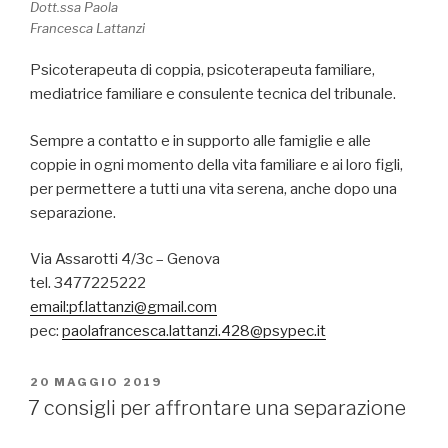
Dott.ssa Paola
Francesca Lattanzi
Psicoterapeuta di coppia, psicoterapeuta familiare,
mediatrice familiare e consulente tecnica del tribunale.
Sempre a contatto e in supporto alle famiglie e alle
coppie in ogni momento della vita familiare e ai loro figli,
per permettere a tutti una vita serena, anche dopo una
separazione.
Via Assarotti 4/3c – Genova
tel. 3477225222
email:pf.lattanzi@gmail.com
pec:
paolafrancesca.lattanzi.428@
psypec.it
PUBBLICATO
20 MAGGIO 2019
IL
7 consigli per affrontare una separazione