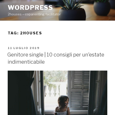
Salta
WORDPRESS
al
2houses – coparenting facilitator
contenuto
TAG: 2HOUSES
PUBBLICATO
11 LUGLIO 2019
IL
Genitore single | 10 consigli per un’estate
indimenticabile