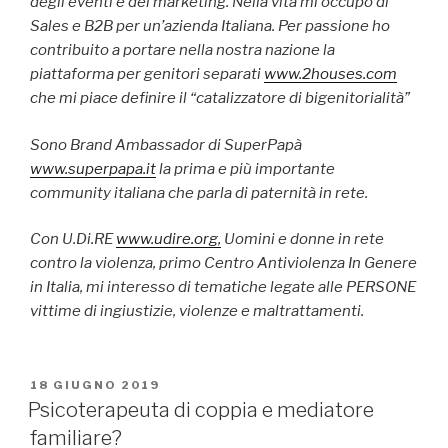
degli eventi e del marketing. Nella vita mi occupo di
Sales e B2B per un’azienda Italiana. Per passione ho
contribuito a portare nella nostra nazione la
piattaforma per genitori separati
www.2houses.com
che mi piace definire il “catalizzatore di bigenitorialità”
Sono Brand Ambassador di SuperPapà
www.superpapa.it
la prima e più importante
community italiana che parla di paternità in rete.
Con U.Di.RE
www.udire.org,
Uomini e donne in rete
contro la violenza, primo Centro Antiviolenza In Genere
in Italia, mi interesso di tematiche legate alle PERSONE
vittime di ingiustizie, violenze e maltrattamenti.
PUBBLICATO
18 GIUGNO 2019
IL
Psicoterapeuta di coppia e mediatore
familiare?