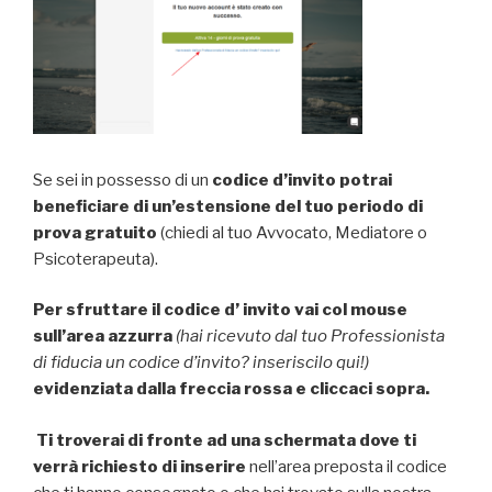
Se sei in possesso di un
codice d’invito
potrai
beneficiare di un’estensione del tuo periodo di
prova gratuito
(chiedi al tuo Avvocato, Mediatore o
Psicoterapeuta).
Per sfruttare il codice d’ invito vai col mouse
sull’area azzurra
(hai ricevuto dal tuo Professionista
di fiducia un codice d’invito? inseriscilo qui!)
evidenziata dalla freccia rossa e cliccaci sopra.
Ti troverai di fronte ad una schermata dove ti
verrà richiesto di inserire
nell’area preposta il codice