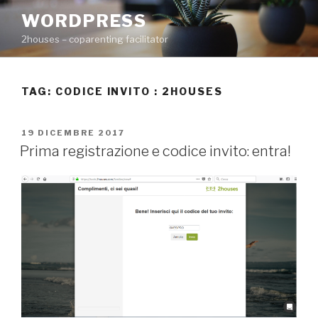
Salta
WORDPRESS
al
2houses – coparenting facilitator
contenuto
TAG: CODICE INVITO : 2HOUSES
PUBBLICATO
19 DICEMBRE 2017
IL
Prima registrazione e codice invito: entra!