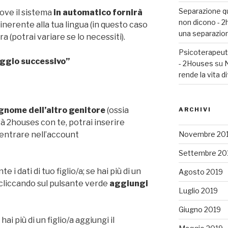
Separazione que
ove il sistema
in automatico fornirà
non dicono - 
inerente alla tua lingua (in questo caso
una separazio
ora (potrai variare se lo necessiti).
Psicoterapeuta
ggio successivo”
- 2Houses
su
N
rende la vita di
ognome dell’altro genitore
(ossia
ARCHIVI
rà 2houses con te, potrai inserire
Novembre 20
d entrare nell’account
Settembre 20
 i dati di tuo figlio/a; se hai più di un
Agosto 2019
o cliccando sul pulsante verde
aggiungi
Luglio 2019
Giugno 2019
e hai più di un figlio/a aggiungi il