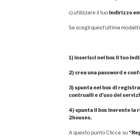
c) utilizzare il tuo
indirizzo em
Se scegli quest’ultima modalit
1) inserisci nel box il tuo in
2) crea una password e con
3) spunta nel box di registr
contrualli e d’uso del serviz
4) spunta il box inerente la 
2houses.
A questo punto Clicca su
“Re