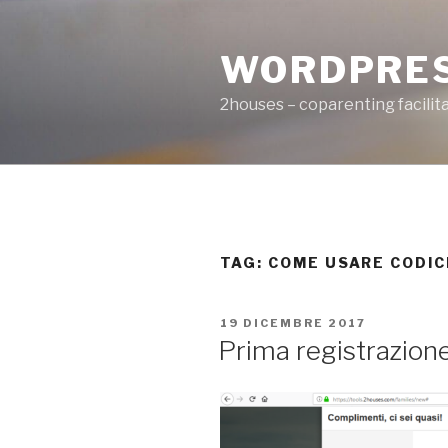
Salta
al
WORDPRE
contenuto
2houses – coparenting facilit
TAG: COME USARE CODIC
PUBBLICATO
19 DICEMBRE 2017
IL
Prima registrazione 