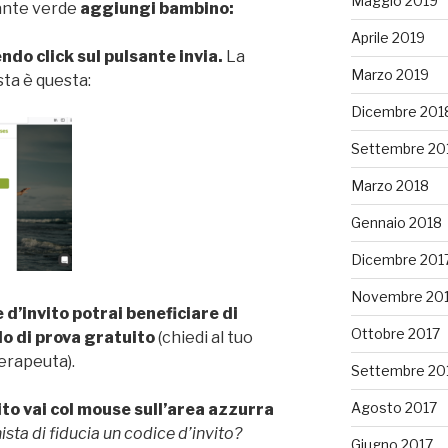
Maggio 2019
sante verde
aggiungi bambino:
Aprile 2019
do click sul pulsante invia.
La
Marzo 2019
ta è questa:
Dicembre 201
Settembre 20
Marzo 2018
Gennaio 2018
Dicembre 201
Novembre 20
 d’invito
potrai beneficiare di
Ottobre 2017
do di prova gratuito
(chiedi al tuo
erapeuta).
Settembre 20
Agosto 2017
vito vai col mouse sull’area azzurra
ista di fiducia un codice d’invito?
Giugno 2017