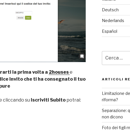
Deutsch
Nederlands
Español
Cerca:
rarti la prima volta a
2houses
e
ice invito che ti ha consegnato il tuo
ARTICOLI R
ppure
Limitazione de
riforma?
ne cliccando su
Iscriviti Subito
potrai:
Separazione: qu
non dicono
Foto dei figli 