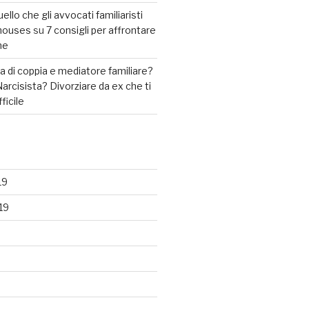
llo che gli avvocati familiaristi
2houses
su
7 consigli per affrontare
ne
 di coppia e mediatore familiare?
arcisista? Divorziare da ex che ti
fficile
19
19