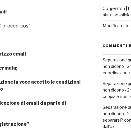
Co-genitori | L
ail
.
aiuto possibile
Modificare l’in
à procedi così:
COMMENTI 
dirizzo email
Separazione que
non dicono - 
fermala;
coordinazione g
azione la voce accetto le condizioni
Separazione que
io
non dicono - 
coppia e media
ricezione di email da parte di
Separazione que
non dicono - 
separarsi? con
gistrazione”
dall’ex