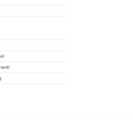
ed
menti
g