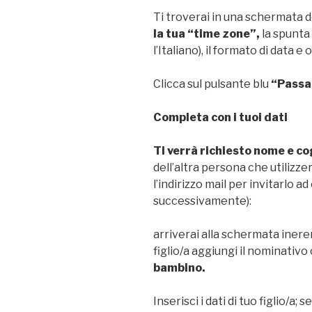
Ti troverai in una schermata d
la tua “time zone”,
la spunta 
l’Italiano), il formato di data e 
Clicca sul pulsante blu
“Passa
Completa con i tuoi dati
Ti verrà richiesto nome e c
dell’altra persona che utilizze
l’indirizzo mail per invitarlo a
successivamente):
arriverai alla schermata inerente
figlio/a aggiungi il nominativ
bambino.
Inserisci i dati di tuo figlio/a; s