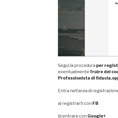
Segui la procedura
per regist
eventualmente
fruire del cod
Professionista di fiducia.o
Entra nell’area di registrazio
a) registrarti con
FB
b) entrare con
Google+