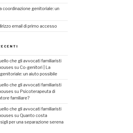
a coordinazione genitoriale: un
dirizzo email di primo accesso
RECENTI
llo che gli avvocati familiaristi
2houses
su
Co-genitori | La
enitoriale: un aiuto possibile
llo che gli avvocati familiaristi
2houses
su
Psicoterapeuta di
tore familiare?
llo che gli avvocati familiaristi
2houses
su
Quanto costa
sigli per una separazione serena