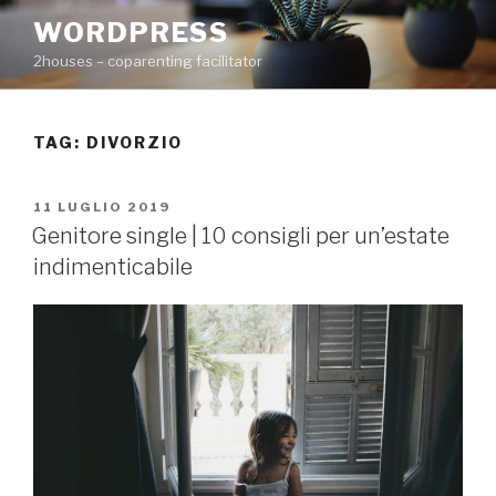
Salta
WORDPRESS
al
2houses – coparenting facilitator
contenuto
TAG: DIVORZIO
PUBBLICATO
11 LUGLIO 2019
IL
Genitore single | 10 consigli per un’estate
indimenticabile