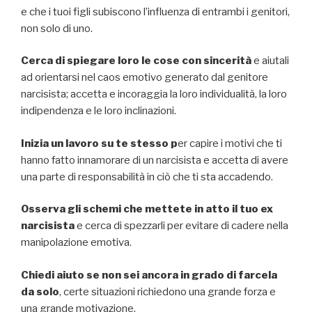
e che i tuoi figli subiscono l’influenza di entrambi i genitori,
non solo di uno.
Cerca di spiegare loro le cose con sincerità
e aiutali
ad orientarsi nel caos emotivo generato dal genitore
narcisista; accetta e incoraggia la loro individualità, la loro
indipendenza e le loro inclinazioni.
Inizia un lavoro su te stesso p
er capire i motivi che ti
hanno fatto innamorare di un narcisista e accetta di avere
una parte di responsabilità in ciò che ti sta accadendo.
Osserva gli schemi che mettete in atto il tuo ex
narcisista
e cerca di spezzarli per evitare di cadere nella
manipolazione emotiva.
Chiedi aiuto se non sei ancora in grado di farcela
da solo
, certe situazioni richiedono una grande forza e
una grande motivazione.