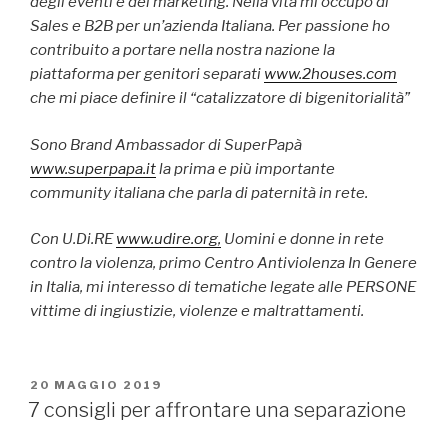
degli eventi e del marketing. Nella vita mi occupo di
Sales e B2B per un’azienda Italiana. Per passione ho
contribuito a portare nella nostra nazione la
piattaforma per genitori separati
www.2houses.com
che mi piace definire il “catalizzatore di bigenitorialità”
Sono Brand Ambassador di SuperPapà
www.superpapa.it
la prima e più importante
community italiana che parla di paternità in rete.
Con U.Di.RE
www.udire.org,
Uomini e donne in rete
contro la violenza, primo Centro Antiviolenza In Genere
in Italia, mi interesso di tematiche legate alle PERSONE
vittime di ingiustizie, violenze e maltrattamenti.
PUBBLICATO
20 MAGGIO 2019
IL
7 consigli per affrontare una separazione