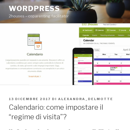
Salta
WORDPRESS
al
2houses – coparenting facilitator
contenuto
PUBBLICATO
13 DICEMBRE 2017
DI
ALEXANDRA_DELMOTTE
IL
Calendario: come impostare il
“regime di visita”?