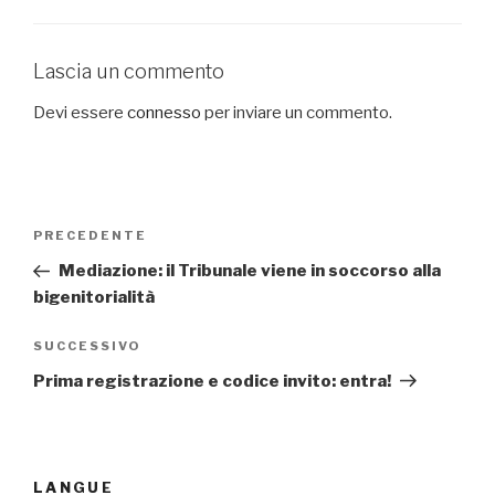
Lascia un commento
Devi essere
connesso
per inviare un commento.
Navigazione
PRECEDENTE
Articolo
articoli
precedente:
Mediazione: il Tribunale viene in soccorso alla
bigenitorialità
SUCCESSIVO
Articolo
successivo
Prima registrazione e codice invito: entra!
LANGUE