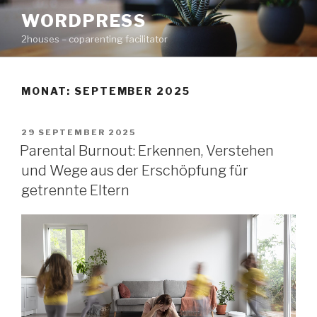
Zum
WORDPRESS
Inhalt
2houses – coparenting facilitator
springen
MONAT: SEPTEMBER 2025
VERÖFFENTLICHT
29 SEPTEMBER 2025
AM
Parental Burnout: Erkennen, Verstehen
und Wege aus der Erschöpfung für
getrennte Eltern