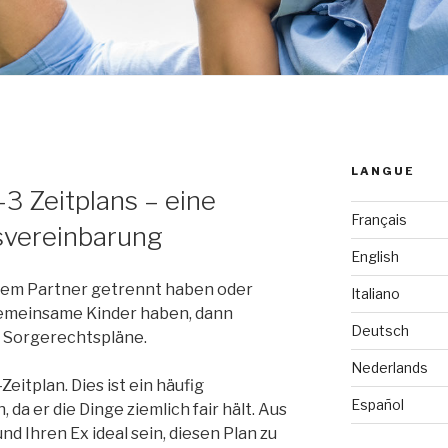
LANGUE
-3 Zeitplans – eine
Français
svereinbarung
English
hrem Partner getrennt haben oder
Italiano
emeinsame Kinder haben, dann
Deutsch
er Sorgerechtspläne.
Nederlands
Zeitplan. Dies ist ein häufig
Español
da er die Dinge ziemlich fair hält. Aus
nd Ihren Ex ideal sein, diesen Plan zu