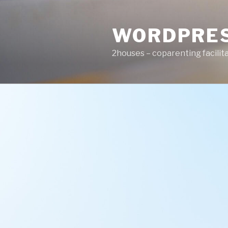
Zum
Inhalt
WORDPRE
springen
2houses – coparenting facilit