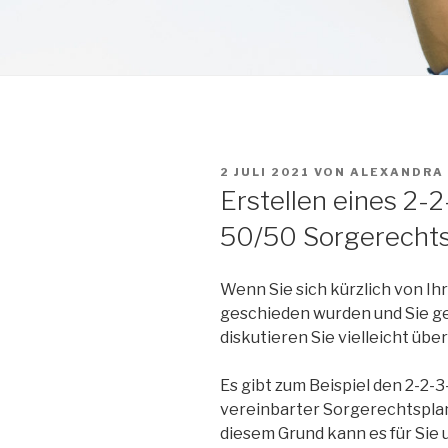
VERÖFFENTLICHT
2 JULI 2021
VON
ALEXANDRA
AM
Erstellen eines 2-2
50/50 Sorgerecht
Wenn Sie sich kürzlich von I
geschieden wurden und Sie g
diskutieren Sie vielleicht üb
Es gibt zum Beispiel den 2-2-3-
vereinbarter Sorgerechtsplan, 
diesem Grund kann es für Sie u