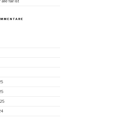
 alle fair ist
OMMENTARE
25
25
025
24