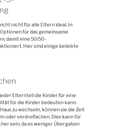
ung
cht nicht für alle Eltern ideal. In
re Optionen für das gemeinsame
n, damit eine 50/50-
ioniert. Hier sind einige beliebte
chen
der Elternteil die Kinder für eine
tät für die Kinder bedeuten kann.
 Haus zu wechseln, können sie die Zeit
ln oder verdreifachen. Dies kann für
acher sein, da es weniger Übergaben