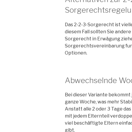
Sorgerechtsregel
Das 2-2-3-Sorgerecht ist viellei
diesem Fall sollten Sie ande
Sorgerecht in Erwägung ziehe
Sorgerechtsvereinbarung funkt
Optionen.
Abwechselnde Wo
Bei dieser Variante bekommt je
ganze Woche, was mehr Stabili
Anstatt alle 2 oder 3 Tage das
mit jedem Elternteil verdoppe
viel beschäftigte Eltern einf
gibt.