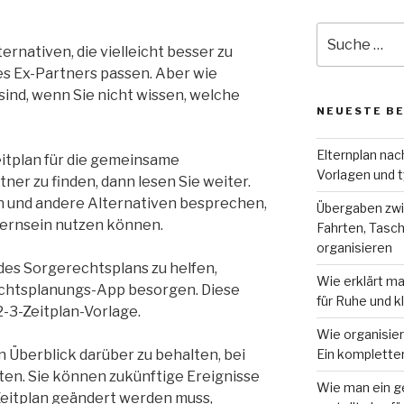
Suche
ernativen, die vielleicht besser zu
nach:
es Ex-Partners passen. Aber wie
sind, wenn Sie nicht wissen, welche
NEUESTE B
Elternplan nac
itplan für die gemeinsame
Vorlagen und t
ner zu finden, dann lesen Sie weiter.
n und andere Alternativen besprechen,
Übergaben zwi
lternsein nutzen können.
Fahrten, Tasch
organisieren
des Sorgerechtsplans zu helfen,
Wie erklärt ma
echtsplanungs-App besorgen. Diese
für Ruhe und k
-3-Zeitplan-Vorlage.
Wie organisie
n Überblick darüber zu behalten, bei
Ein komplette
ten. Sie können zukünftige Ereignisse
Wie man ein 
eitplan geändert werden muss,