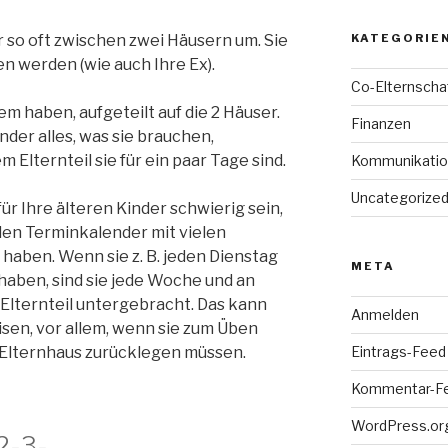
KATEGORIE
r so oft zwischen zwei Häusern um. Sie
n werden (wie auch Ihre Ex).
Co-Elternscha
em haben, aufgeteilt auf die 2 Häuser.
Finanzen
nder alles, was sie brauchen,
Elternteil sie für ein paar Tage sind.
Kommunikatio
Uncategorize
ür Ihre älteren Kinder schwierig sein,
len Terminkalender mit vielen
haben. Wenn sie z. B. jeden Dienstag
META
aben, sind sie jede Woche und an
Elternteil untergebracht. Das kann
Anmelden
eisen, vor allem, wenn sie zum Üben
Eintrags-Feed
Elternhaus zurücklegen müssen.
Kommentar-F
WordPress.or
2-3-