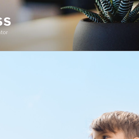
SS
ator