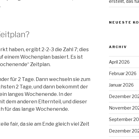
erstellt, das für
.
NEUESTE K
eitplan?
ARCHIV
kt haben, ergibt 2-2-3 die Zahl 7; dies
auf einem Wochenplan basiert. Es ist
April 2026
Wochenende“ Zeitplan.
Februar 2026
nder für 2 Tage. Dann wechseln sie zum
Januar 2026
nächsten 2 Tage, und dann bekommt der
r ein langes Wochenende. In der
Dezember 20
t dem anderen Elternteil, und dieser
November 20
ch für das lange Wochenende.
September 2
ile fair, da sie am Ende gleich viel Zeit
Dezember 20