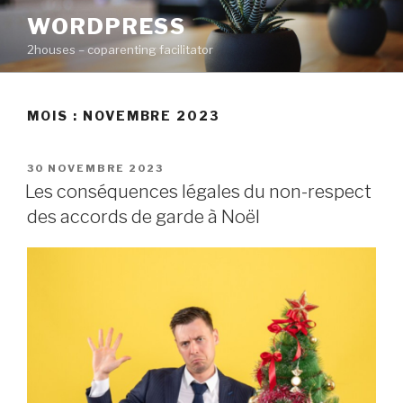
Aller
WORDPRESS
au
2houses – coparenting facilitator
contenu
principal
MOIS : NOVEMBRE 2023
PUBLIÉ
30 NOVEMBRE 2023
LE
Les conséquences légales du non-respect
des accords de garde à Noël