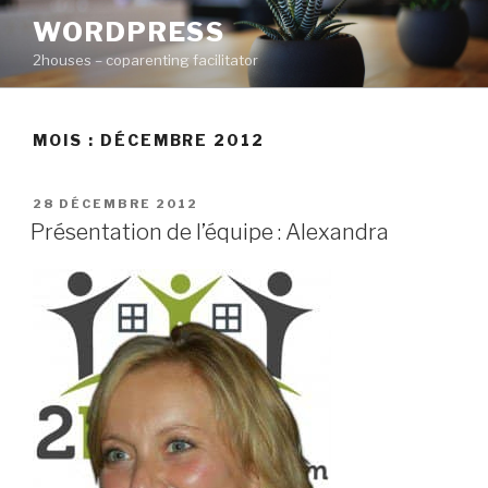
Aller
WORDPRESS
au
2houses – coparenting facilitator
contenu
principal
MOIS : DÉCEMBRE 2012
PUBLIÉ
28 DÉCEMBRE 2012
LE
Présentation de l’équipe : Alexandra