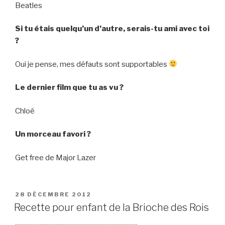
Beatles
Si tu étais quelqu’un d’autre, serais-tu ami avec toi
?
Oui je pense, mes défauts sont supportables
Le dernier film que tu as vu ?
Chloé
Un morceau favori ?
Get free de Major Lazer
PUBLIÉ
28 DÉCEMBRE 2012
LE
Recette pour enfant de la Brioche des Rois