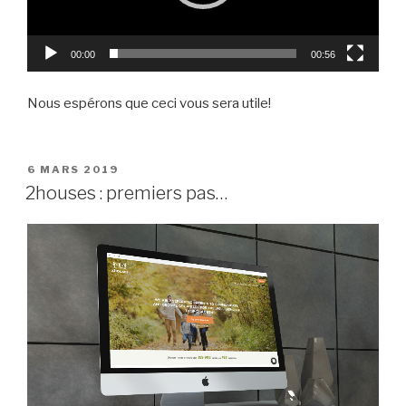
00:00
00:56
Nous espérons que ceci vous sera utile!
PUBLIÉ
6 MARS 2019
LE
2houses : premiers pas…