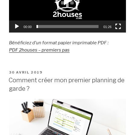
00:00
01:26
Bénéficiez d’un format papier imprimable PDF :
PDF 2houses – premiers pas
PUBLIÉ
30 AVRIL 2019
LE
Comment créer mon premier planning de
garde ?