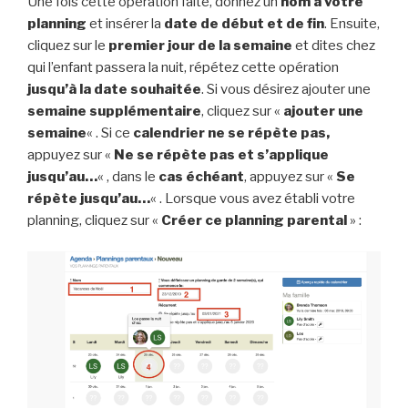
Une fois cette opération faite, donnez un
nom à votre
planning
et insérer la
date de début et de fin
. Ensuite,
cliquez sur le
premier jour de la semaine
et dites chez
qui l’enfant passera la nuit, répétez cette opération
jusqu’à la date souhaitée
. Si vous désirez ajouter une
semaine supplémentaire
, cliquez sur «
ajouter une
semaine
« . Si ce
calendrier ne se répète pas,
appuyez sur «
Ne se répète pas et s’applique
jusqu’au…
« , dans le
cas échéant
, appuyez sur «
Se
répète jusqu’au…
« . Lorsque vous avez établi votre
planning, cliquez sur «
Créer ce planning parental
» :