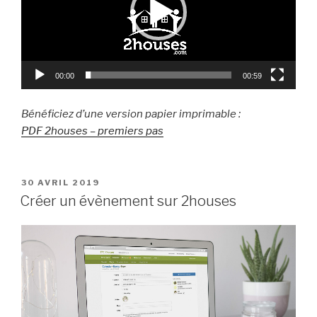
00:00
00:59
Bénéficiez d’une version papier imprimable :
PDF 2houses – premiers pas
PUBLIÉ
30 AVRIL 2019
LE
Créer un évènement sur 2houses