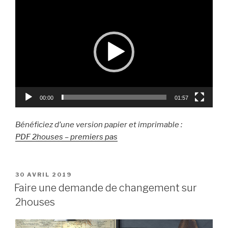
Lecteur
vidéo
00:00
01:57
Bénéficiez d’une version papier et imprimable :
PDF 2houses – premiers pas
PUBLIÉ
30 AVRIL 2019
LE
Faire une demande de changement sur
2houses