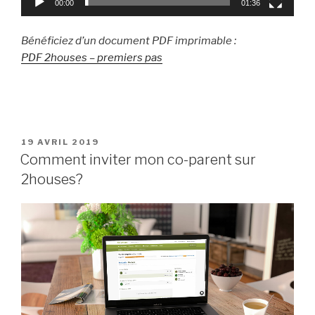
00:00
01:36
Bénéficiez d’un document PDF imprimable :
PDF 2houses – premiers pas
PUBLIÉ
19 AVRIL 2019
LE
Comment inviter mon co-parent sur
2houses?