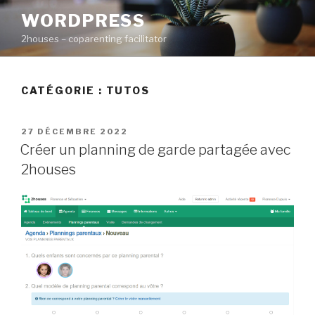
Aller
WORDPRESS
au
2houses – coparenting facilitator
contenu
principal
CATÉGORIE : TUTOS
PUBLIÉ
27 DÉCEMBRE 2022
LE
Créer un planning de garde partagée avec
2houses