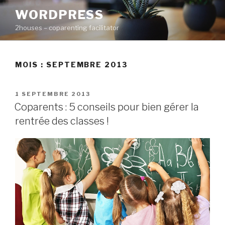
Aller
WORDPRESS
au
2houses – coparenting facilitator
contenu
principal
MOIS : SEPTEMBRE 2013
PUBLIÉ
1 SEPTEMBRE 2013
LE
Coparents : 5 conseils pour bien gérer la
rentrée des classes !