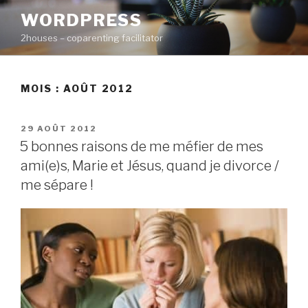
Aller
WORDPRESS
au
2houses – coparenting facilitator
contenu
principal
MOIS : AOÛT 2012
PUBLIÉ
29 AOÛT 2012
LE
5 bonnes raisons de me méfier de mes
ami(e)s, Marie et Jésus, quand je divorce /
me sépare !