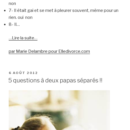
non 
7- Il était gai et se met à pleurer souvent, même pour un
rien. oui  non 
8- Il…
…Lire la suite…
par Marie Delambre pour Elledivorce.com
PUBLIÉ
6 AOÛT 2012
LE
5 questions à deux papas séparés !!