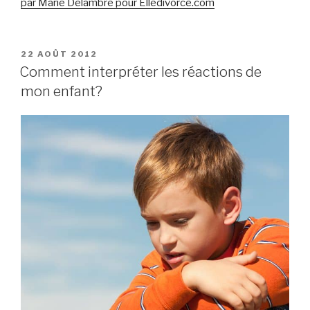
par Marie Delambre pour Elledivorce.com
PUBLIÉ
22 AOÛT 2012
LE
Comment interpréter les réactions de
mon enfant?