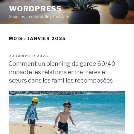
Aller
WORDPRESS
au
2houses – coparenting facilitator
contenu
principal
MOIS : JANVIER 2025
PUBLIÉ
23 JANVIER 2025
LE
Comment un planning de garde 60/40
impacte les relations entre frères et
sœurs dans les familles recomposées