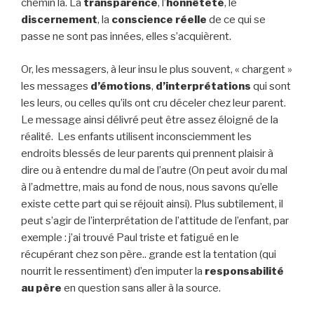
chemin là. La
transparence
, l’
honnêteté
, le
discernement
, la
conscience réelle
de ce qui se
passe ne sont pas innées, elles s’acquièrent.
Or, les messagers, à leur insu le plus souvent, « chargent »
les messages
d’émotions
,
d’interprétations
qui sont
les leurs, ou celles qu’ils ont cru déceler chez leur parent.
Le message ainsi délivré peut être assez éloigné de la
réalité. Les enfants utilisent inconsciemment les
endroits blessés de leur parents qui prennent plaisir à
dire ou à entendre du mal de l’autre (On peut avoir du mal
à l’admettre, mais au fond de nous, nous savons qu’elle
existe cette part qui se réjouit ainsi). Plus subtilement, il
peut s’agir de l’interprétation de l’attitude de l’enfant, par
exemple : j’ai trouvé Paul triste et fatigué en le
récupérant chez son père.. grande est la tentation (qui
nourrit le ressentiment) d’en imputer la
responsabilité
au père
en question sans aller à la source.