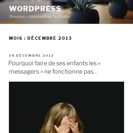
Aller
WORDPRESS
au
2houses – coparenting facilitator
contenu
principal
MOIS : DÉCEMBRE 2013
PUBLIÉ
26 DÉCEMBRE 2013
LE
Pourquoi faire de ses enfants les «
messagers » ne fonctionne pas…