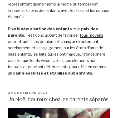
représentent quand même la moitié du temps) est
laissée aux soins des enfants avec les biais et les risques
évoqués.
Pour la
sécurisation des enfants
et la
paix des
parents
, il est donc urgent de favoriser
tous moyens
permettant à ces derniers d’échanger directement
,
sereinement et sans jugement sur les états d’âme de
leurs enfants, les faits qui les ont marqué, l’atmosphère
dans lesquelles ils vivent….tous ces éléments non
factuels et pourtant déterminants pour offrir en commun
un
cadre sécurisé et stabilisé aux enfants.
PUBLIÉ
20 DÉCEMBRE 2013
LE
Un Noël heureux chez les parents séparés