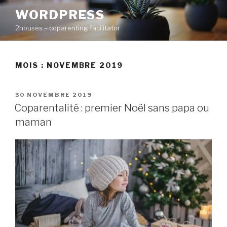
Aller
WORDPRESS
au
2houses – coparenting facilitator
contenu
principal
MOIS : NOVEMBRE 2019
PUBLIÉ
30 NOVEMBRE 2019
LE
Coparentalité : premier Noël sans papa ou
maman