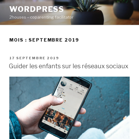
Aller
WORDPRESS
au
2houses – coparenting facilitator
contenu
principal
MOIS : SEPTEMBRE 2019
PUBLIÉ
17 SEPTEMBRE 2019
LE
Guider les enfants sur les réseaux sociaux