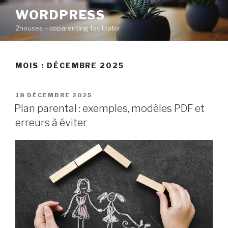
Aller
WORDPRESS
au
2houses – coparenting facilitator
contenu
principal
MOIS : DÉCEMBRE 2025
PUBLIÉ
18 DÉCEMBRE 2025
LE
Plan parental : exemples, modèles PDF et
erreurs à éviter