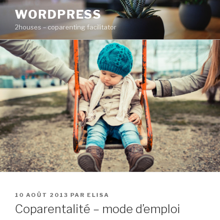
Aller
WORDPRESS
au
2houses – coparenting facilitator
contenu
principal
PUBLIÉ
10 AOÛT 2013
PAR
ELISA
LE
Coparentalité – mode d’emploi