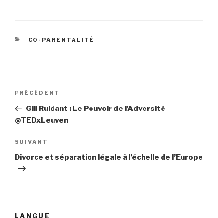
CATÉGORIES
CO-PARENTALITÉ
Navigation
PRÉCÉDENT
Article
de
précédent
Gill Ruidant : Le Pouvoir de l’Adversité
l’article
@TEDxLeuven
SUIVANT
Article
suivant
Divorce et séparation légale à l’échelle de l’Europe
LANGUE