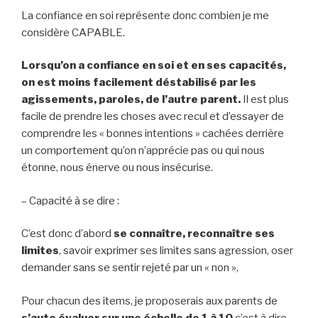
La confiance en soi représente donc combien je me
considère CAPABLE.
Lorsqu’on a confiance en soi et en ses capacités,
on est moins facilement déstabilisé par les
agissements, paroles, de l’autre parent.
Il est plus
facile de prendre les choses avec recul et d’essayer de
comprendre les « bonnes intentions » cachées derrière
un comportement qu’on n’apprécie pas ou qui nous
étonne, nous énerve ou nous insécurise.
– Capacité à se dire :
C’est donc d’abord
se connaître, reconnaître ses
limites
, savoir exprimer ses limites sans agression, oser
demander sans se sentir rejeté par un « non »,
Pour chacun des items, je proposerais aux parents de
s’auto évaluer sur une échelle de 1 à 10
c’est à dire