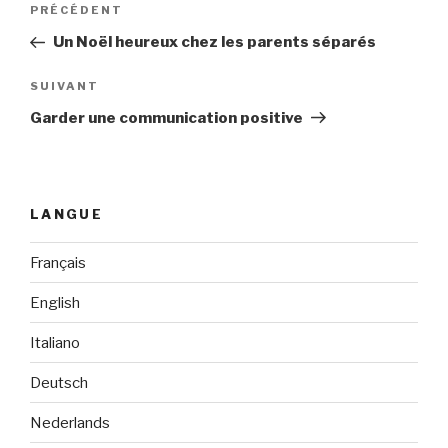
Navigation
PRÉCÉDENT
Article
de
précédent
Un Noël heureux chez les parents séparés
l’article
SUIVANT
Article
suivant
Garder une communication positive
LANGUE
Français
English
Italiano
Deutsch
Nederlands