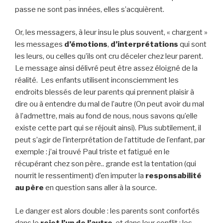
passe ne sont pas innées, elles s’acquièrent.
Or, les messagers, à leur insu le plus souvent, « chargent »
les messages
d’émotions
,
d’interprétations
qui sont
les leurs, ou celles qu’ils ont cru déceler chez leur parent.
Le message ainsi délivré peut être assez éloigné de la
réalité. Les enfants utilisent inconsciemment les
endroits blessés de leur parents qui prennent plaisir à
dire ou à entendre du mal de l’autre (On peut avoir du mal
à l’admettre, mais au fond de nous, nous savons qu’elle
existe cette part qui se réjouit ainsi). Plus subtilement, il
peut s’agir de l’interprétation de l’attitude de l’enfant, par
exemple : j’ai trouvé Paul triste et fatigué en le
récupérant chez son père.. grande est la tentation (qui
nourrit le ressentiment) d’en imputer la
responsabilité
au père
en question sans aller à la source.
Le danger est alors double : les parents sont confortés
dans le
rejet l’un de l’autre
, et dans leur conflit ; les